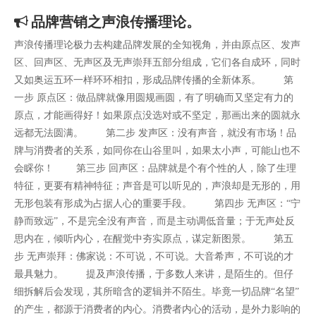
品牌营销之声浪传播理论。
声浪传播理论极力去构建品牌发展的全知视角，并由原点区、发声
区、回声区、无声区及无声崇拜五部分组成，它们各自成环，同时
又如奥运五环一样环环相扣，形成品牌传播的全新体系。 第
一步 原点区：做品牌就像用圆规画圆，有了明确而又坚定有力的
原点，才能画得好！如果原点没选对或不坚定，那画出来的圆就永
远都无法圆满。 第二步 发声区：没有声音，就没有市场！品
牌与消费者的关系，如同你在山谷里叫，如果太小声，可能山也不
会睬你！ 第三步 回声区：品牌就是个有个性的人，除了生理
特征，更要有精神特征；声音是可以听见的，声浪却是无形的，用
无形包装有形成为占据人心的重要手段。 第四步 无声区：“宁
静而致远”，不是完全没有声音，而是主动调低音量；于无声处反
思内在，倾听内心，在醒觉中夯实原点，谋定新图景。 第五
步 无声崇拜：佛家说：不可说，不可说。大音希声，不可说的才
最具魅力。 提及声浪传播，于多数人来讲，是陌生的。但仔
细拆解后会发现，其所暗含的逻辑并不陌生。毕竟一切品牌“名望”
的产生，都源于消费者的内心。消费者内心的活动，是外力影响的