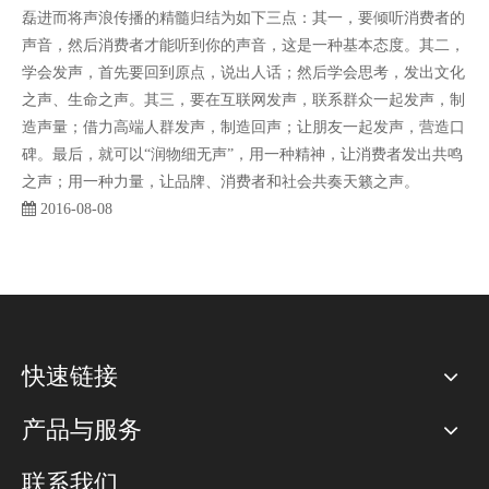
磊进而将声浪传播的精髓归结为如下三点：其一，要倾听消费者的
声音，然后消费者才能听到你的声音，这是一种基本态度。其二，
学会发声，首先要回到原点，说出人话；然后学会思考，发出文化
之声、生命之声。其三，要在互联网发声，联系群众一起发声，制
造声量；借力高端人群发声，制造回声；让朋友一起发声，营造口
碑。最后，就可以“润物细无声”，用一种精神，让消费者发出共鸣
之声；用一种力量，让品牌、消费者和社会共奏天籁之声。
2016-08-08
快速链接
产品与服务
联系我们