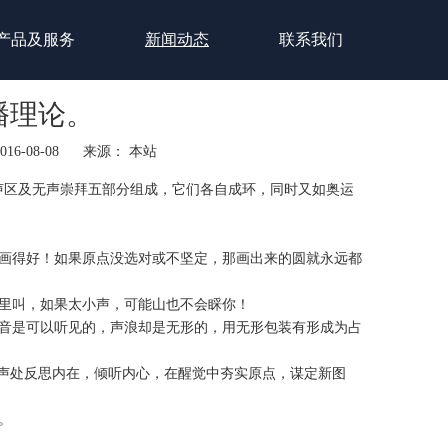
产品及服务
新闻动态
联系我们
播理论。
6-08-08 来源：
本站
声区及无声崇拜五部分组成，它们各自成环，同时又如奥运
画得好！如果原点没选对或不坚定，那画出来的圆就永远都
里叫，如果太小声，可能山也不会睬你！
音是可以听见的，声浪却是无形的，用无形包装有形成为占
声处反思内在，倾听内心，在醒觉中夯实原点，谋定新图
。