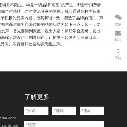
并不陌生。毕竟一切品牌“名望”的产生，都源于消费者
响而产生情绪，产生交流分享的意愿，就会通过各种声音表
予积极的品牌内涵，使其和谐一致，塑造了品牌的“望”。声
微信
导师朱磊进而将声浪传播的精髓归结为如下三点：其一，要
会发声，首先要回到原点，说出人话；然后学会思考，发出
力高端人群发声，制造回声；让朋友一起发声，营造口碑。
邮箱
让品牌、消费者和社会共奏天籁之声。
手机
了解更多
hina.com
东路569