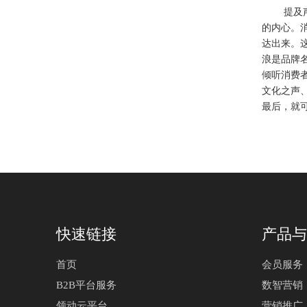
提及声浪
的内心。
达出来。
浪是品牌
倾听消费
文化之声
最后，就
快速链接
产品与
首页
会员服务
B2B平台服务
数智营销
领动云平台
营销推广